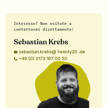
e in... Test Manager per abilitare.
Utilizzate X-Ray e desiderate migrare a
YouTrack? Contattateci direttamente e
Interesse? Non esitate a
svilupperemo insieme un piano di migrazione.
contattarmi direttamente!
Sebastian Krebs
sebastian.krebs@ twenty20 .de
+49 (0) 2173 167 00 50