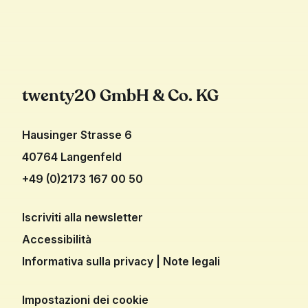
residenza è secondario, purché la comunicazione
su di te e sui tuoi interessi. twenty20 Interessato?
sia buona.
Ti risponderemo al più presto.
twenty20 GmbH & Co. KG
Hausinger Strasse 6
40764 Langenfeld
+49 (0)2173 167 00 50
Iscriviti alla newsletter
Accessibilità
Informativa sulla privacy
|
Note legali
Impostazioni dei cookie