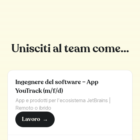
Unisciti al team come...
Ingegnere del software – App
YouTrack (m/f/d)
App e prodotti per l'ecosistema JetBrains |
Remoto o ibrido
Lavoro
→