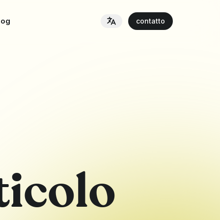
log
contatto
ticolo