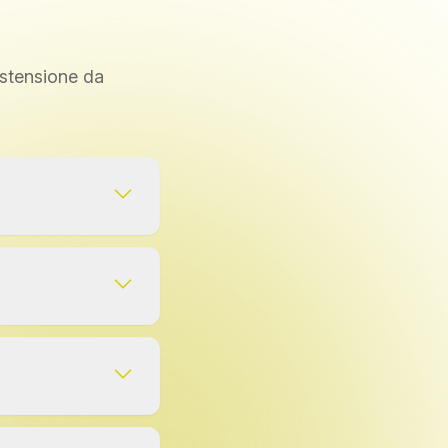
Estensione da
er copiare e
el nuovo articolo
rato o l'articolo