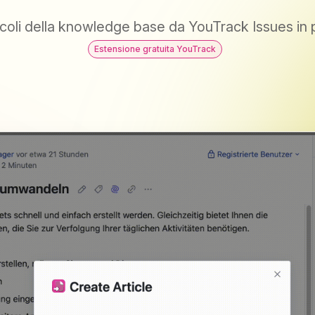
icoli della knowledge base da YouTrack Issues in p
Estensione gratuita YouTrack