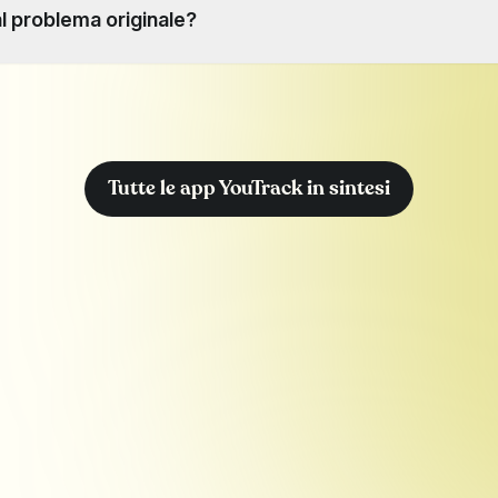
 problema originale?
e invariata. L'articolo è una voce a sé stante nella knowledge 
Tutte le app YouTrack in sintesi