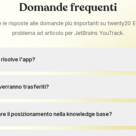
Domande frequenti
e le risposte alle domande più importanti su twenty20 
problema ad articolo per JetBrains YouTrack.
risolve l'app?
oscenze dai problemi al database delle conoscenze senza dov
 che siano documentate e reperibili in modo permanente.
verranno trasferiti?
allegati, commenti e link tratti dal numero verranno incorporati n
venga mantenuto il contesto completo.
re il posizionamento nella knowledge base?
ione, selezioni sia il progetto di destinazione sia il livello deside